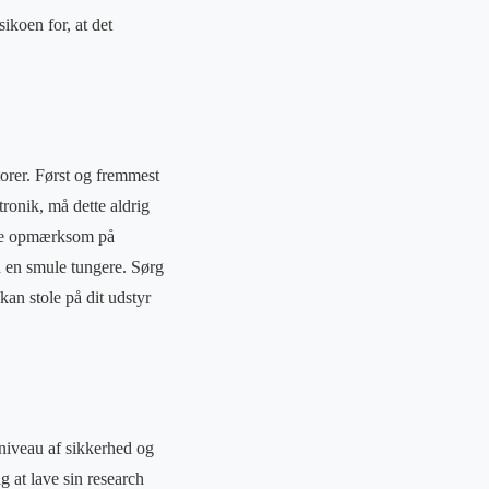
ikoen for, at det
torer. Først og fremmest
ronik, må dette aldrig
være opmærksom på
 en smule tungere. Sørg
kan stole på dit udstyr
t niveau af sikkerhed og
g at lave sin research