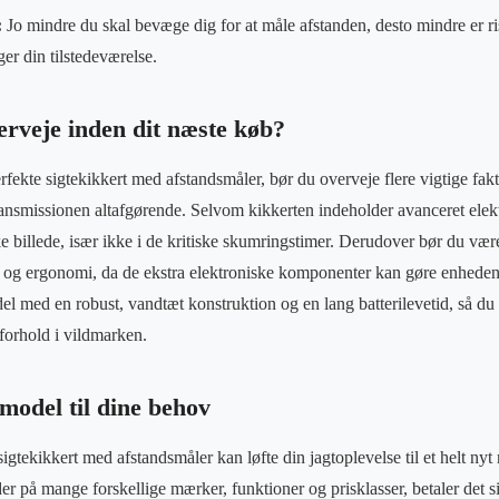
:
Jo mindre du skal bevæge dig for at måle afstanden, desto mindre er ris
er din tilstedeværelse.
erveje inden dit næste køb?
rfekte sigtekikkert med afstandsmåler, bør du overveje flere vigtige fak
transmissionen altafgørende. Selvom kikkerten indeholder avanceret elekt
ke billede, især ikke i de kritiske skumringstimer. Derudover bør du 
 og ergonomi, da de ekstra elektroniske komponenter kan gøre enheden
l med en robust, vandtæt konstruktion og en lang batterilevetid, så du 
rforhold i vildmarken.
model til dine behov
ssigtekikkert med afstandsmåler kan løfte din jagtoplevelse til et helt ny
 på mange forskellige mærker, funktioner og prisklasser, betaler det si