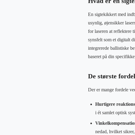
Hvad er en sigt
En sigtekikkert med ind
usynlig, øjensikker laser
for laseren at reflektere
synsfelt som et digitalt 
integrerede ballistiske 
baseret på din specifikk
De største forde
Der er mange fordele ved
Hurtigere reaktions
i ét samlet optisk sy
Vinkelkompensatio
nedad, hvilket sikrer