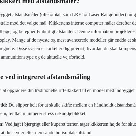
ekikkert med afstandsmåler?
bygget afstandsmåler (ofte omtalt som LRF for Laser Rangefinder) fung
stråle mod det valgte mål. Kikkertens interne computer måler derefter den
 tilbage, og beregner lynhurtigt afstanden. Denne information projekteres 
display. Mange af de nyeste og mest avancerede modeller går endda et skr
beregnere. Disse systemer fortæller dig præcist, hvordan du skal kompens
e ammunitionstype og de aktuelle vejrforhold.
le ved integreret afstandsmåling
 at opgradere din traditionelle riffelkikkert til en model med indbygget
tid:
Du slipper helt for at skulle skifte mellem en håndholdt afstandsmåle
stem, hvilket minimerer stress i skudøjeblikket.
n:
Ved jagt i bjergrigt eller kuperet terræn tager kikkerten højde for sk
, at du skyder efter den sande horisontale afstand.